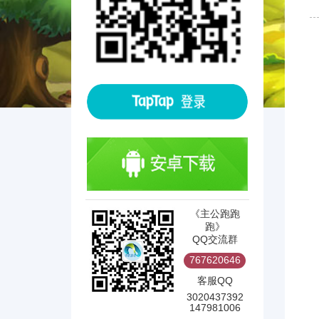
《主公跑跑
跑》
QQ交流群
767620646
客服QQ
3020437392
147981006