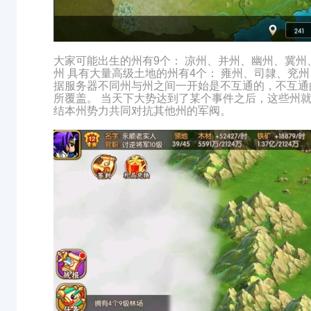
大家可能出生的州有9个： 凉州、并州、幽州、冀
州 具有大量高级土地的州有4个： 雍州、司隷、兖州
据服务器不同州与州之间一开始是不互通的，不互通
所覆盖。 当天下大势达到了某个事件之后，这些州
结本州势力共同对抗其他州的军阀。