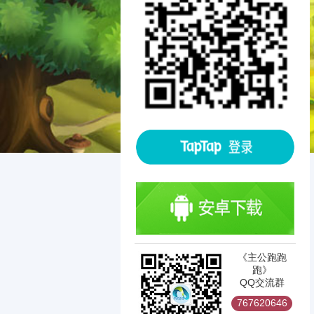
《主公跑跑
跑》
QQ交流群
767620646