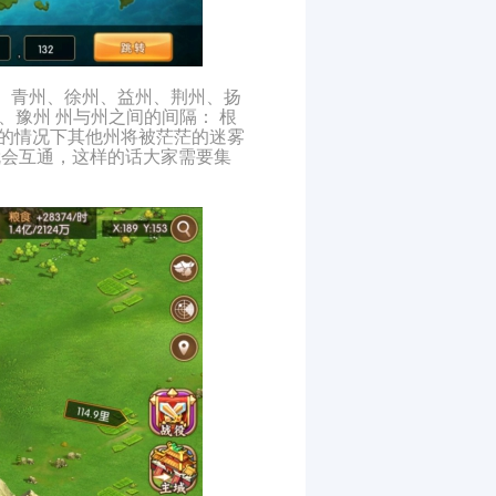
州、青州、徐州、益州、荆州、扬
、豫州 州与州之间的间隔： 根
的情况下其他州将被茫茫的迷雾
就会互通，这样的话大家需要集